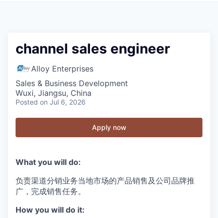
channel sales engineer
Alloy Enterprises
Sales & Business Development
Wuxi, Jiangsu, China
Posted
on Jul 6, 2026
Apply now
What you will do:
负责渠道分销业务当地市场的产品销售及公司品牌推
广，完成销售任务。
How you will do it: