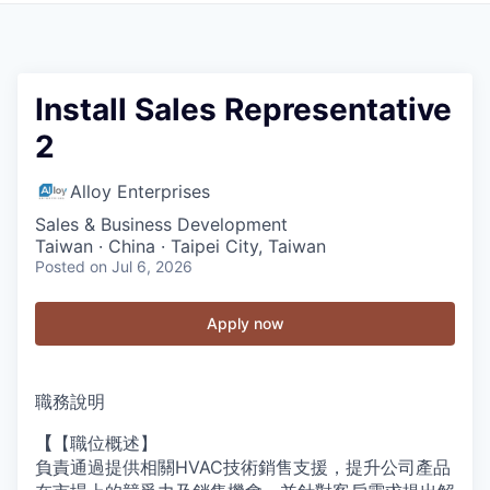
Install Sales Representative
2
Alloy Enterprises
Sales & Business Development
Taiwan · China · Taipei City, Taiwan
Posted
on Jul 6, 2026
Apply now
職務說明
【
【職位概述】
負責通過提供相關HVAC技術銷售支援，提升公司產品