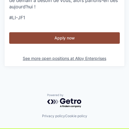
de demain a besoin de vous, alors parlons-en dès
aujourd’hui !
#LI-JF1
Apply now
See more open positions at
Alloy Enterprises
Powered by Getro.com
Privacy policy
Cookie policy