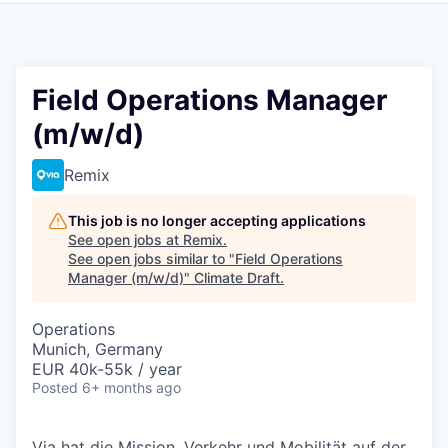
Field Operations Manager
(m/w/d)
Remix
This job is no longer accepting applications
See open jobs at
Remix
.
See open jobs similar to "
Field Operations
Manager (m/w/d)
"
Climate Draft
.
Operations
Munich, Germany
EUR 40k-55k / year
Posted
6+ months ago
Via hat die Mission, Verkehr und Mobilität auf der