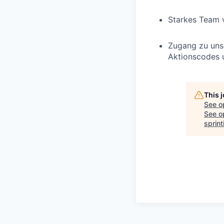
Starkes Team vo
Zugang zu unse
Aktionscodes 
This 
See o
See op
sprint